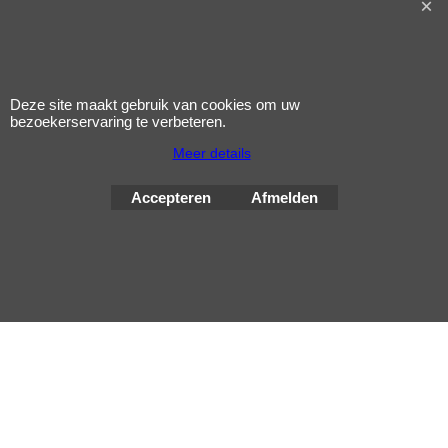
Bestelinformatie
Privacy
Voorwaarden
Nieuws
Deze site maakt gebruik van cookies om uw
bezoekerservaring te verbeteren.
Meer details
Accepteren
Afmelden
Webwinkel gemaakt met
ShopFactory webwinkel
software.