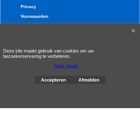
Privacy
Voorwaarden
Nieuws
Deze site maakt gebruik van cookies om uw
bezoekerservaring te verbeteren.
Meer details
Accepteren
Afmelden
Webwinkel gemaakt met
ShopFactory webwinkel
software.